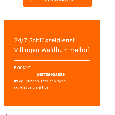
24/7 Schlüsseldienst
Villingen Waldhummelhof
Kontakt
info@villingen-schwenningen-
schluesseldienst.de