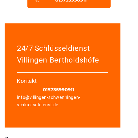
24/7 Schlüsseldienst
Villingen Bertholdshöfe
Kontakt
info@villingen-schwenningen-
schluesseldienst.de